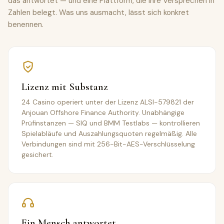
das antwortet — und eine Plattform, die ihre Versprechen in
Zahlen belegt. Was uns ausmacht, lässt sich konkret
benennen.
Lizenz mit Substanz
24 Casino operiert unter der Lizenz ALSI-579821 der
Anjouan Offshore Finance Authority. Unabhängige
Prüfinstanzen — SIQ und BMM Testlabs — kontrollieren
Spielabläufe und Auszahlungsquoten regelmäßig. Alle
Verbindungen sind mit 256-Bit-AES-Verschlüsselung
gesichert.
Ein Mensch antwortet