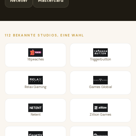
Neteller
Mastercard
112 BEKANNTE STUDIOS, EINE WAHL
18peaches
Triggerbutton
Relax Gaming
Games Global
Netent
Zillion Games