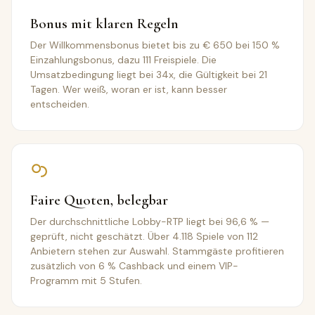
Bonus mit klaren Regeln
Der Willkommensbonus bietet bis zu € 650 bei 150 %
Einzahlungsbonus, dazu 111 Freispiele. Die
Umsatzbedingung liegt bei 34x, die Gültigkeit bei 21
Tagen. Wer weiß, woran er ist, kann besser
entscheiden.
Faire Quoten, belegbar
Der durchschnittliche Lobby-RTP liegt bei 96,6 % —
geprüft, nicht geschätzt. Über 4.118 Spiele von 112
Anbietern stehen zur Auswahl. Stammgäste profitieren
zusätzlich von 6 % Cashback und einem VIP-
Programm mit 5 Stufen.