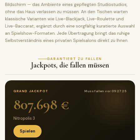
Bildschirm — das Ambiente eines gepflegten Studiostudios,
ohne das Haus verlassen zu müssen. An den Tischen warten
klassische Varianten wie Live-Blackjack, Live-Roulette und
Live-Baccarat, ergänzt durch eine sorgfältig kuratierte Auswahl
an Spielshow-Formaten. Jede Übertragung bringt das ruhige
Selbstverständnis eines privaten Spielsalons direkt zu Ihnen.
GARANTIERT ZU FALLEN
Jackpots, die fallen müssen
GRAND JACKPOT
Muss fallen vor 09:27:25
807.698 €
Nitropolis 3
Spielen