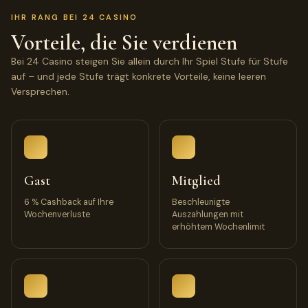
IHR RANG BEI 24 CASINO
Vorteile, die Sie verdienen
Bei 24 Casino steigen Sie allein durch Ihr Spiel Stufe für Stufe
auf – und jede Stufe trägt konkrete Vorteile, keine leeren
Versprechen.
Gast
Mitglied
6 % Cashback auf Ihre
Beschleunigte
Wochenverluste
Auszahlungen mit
erhöhtem Wochenlimit