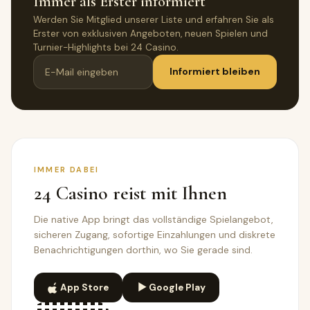
Immer als Erster informiert
Werden Sie Mitglied unserer Liste und erfahren Sie als
Erster von exklusiven Angeboten, neuen Spielen und
Turnier-Highlights bei 24 Casino.
Informiert bleiben
E-Mail eingeben
IMMER DABEI
24 Casino reist mit Ihnen
Die native App bringt das vollständige Spielangebot,
sicheren Zugang, sofortige Einzahlungen und diskrete
Benachrichtigungen dorthin, wo Sie gerade sind.
App Store
Google Play