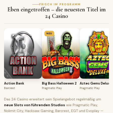
FRISCH IM PROGRAMM
Eben eingetroffen – die neuesten Titel im
24 Casino
NEU
Action Bank
Big Bass Halloween 2
Aztec Gems Deluxe
Barcrest
Pragmatic Play
Pragmatic Play
Das 24 Casino erweitert sein Spielangebot regelmäßig um
neue Slots von führenden Studios
wie Pragmatic Play,
Nolimit City, Hacksaw Gaming, Barcrest, EGT und Evoplay —