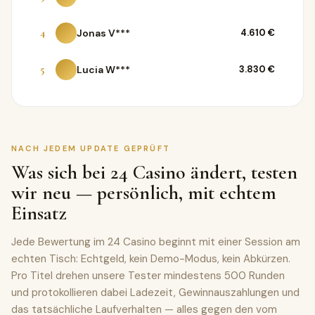
4
Jonas V***
4.610 €
5
Lucia W***
3.830 €
NACH JEDEM UPDATE GEPRÜFT
Was sich bei 24 Casino ändert, testen
wir neu — persönlich, mit echtem
Einsatz
Jede Bewertung im 24 Casino beginnt mit einer Session am
echten Tisch: Echtgeld, kein Demo-Modus, kein Abkürzen.
Pro Titel drehen unsere Tester mindestens 500 Runden
und protokollieren dabei Ladezeit, Gewinnauszahlungen und
das tatsächliche Laufverhalten — alles gegen den vom