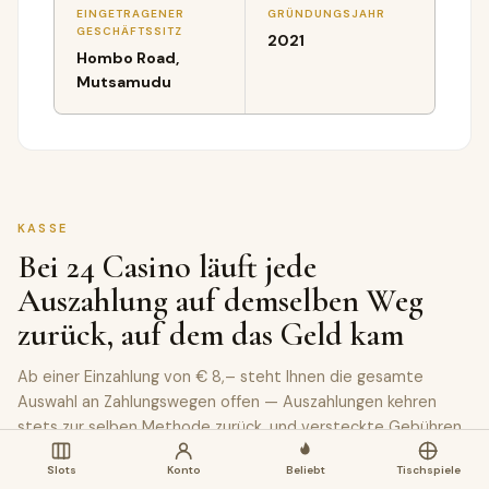
EINGETRAGENER
GRÜNDUNGSJAHR
GESCHÄFTSSITZ
2021
Hombo Road,
Mutsamudu
KASSE
Bei 24 Casino läuft jede
Auszahlung auf demselben Weg
zurück, auf dem das Geld kam
Ab einer Einzahlung von € 8,– steht Ihnen die gesamte
Auswahl an Zahlungswegen offen — Auszahlungen kehren
stets zur selben Methode zurück, und versteckte Gebühren
gibt es bei 24 Casino grundsätzlich nicht.
Slots
Konto
Beliebt
Tischspiele